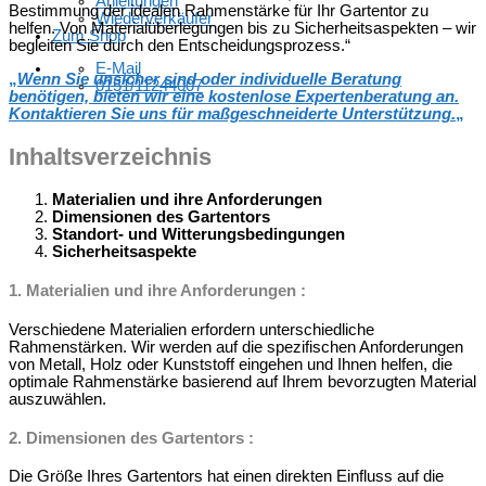
Anleitungen
Bestimmung der idealen Rahmenstärke für Ihr Gartentor zu
Wiederverkäufer
helfen. Von Materialüberlegungen bis zu Sicherheitsaspekten – wir
Zum Shop
begleiten Sie durch den Entscheidungsprozess.“
E-Mail
„
Wenn Sie unsicher sind oder individuelle Beratung
0151/11244007
benötigen, bieten wir eine kostenlose Expertenberatung an.
Kontaktieren Sie uns für maßgeschneiderte Unterstützung.
„
Inhaltsverzeichnis
Materialien und ihre Anforderungen
Dimensionen des Gartentors
Standort- und Witterungsbedingungen
Sicherheitsaspekte
1.
Materialien und ihre Anforderungen
:
Verschiedene Materialien erfordern unterschiedliche
Rahmenstärken. Wir werden auf die spezifischen Anforderungen
von Metall, Holz oder Kunststoff eingehen und Ihnen helfen, die
optimale Rahmenstärke basierend auf Ihrem bevorzugten Material
auszuwählen.
2.
Dimensionen des Gartentors
:
Die Größe Ihres Gartentors hat einen direkten Einfluss auf die