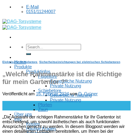
Skip
E-Mail
to
0151/11244007
content
Home
Elektrische Schiebetore
,
Sicherheitseinrichtungen bei elektrischen Schiebetoren
Produkte
Produktinfos
„Welche Rahmenstärke ist die Richtige
Flügeltore
für mein Gartentor ?“
Gewerbliche Nutzung
Private Nutzung
Schiebetore
Veröffentlicht am
16. Februar 2024
von
D. Grüner
Gewerbliche Nutzung
Private Nutzung
16
Pforten
Feb.
Zaun
Über uns
„Die Auswahl der richtigen Rahmenstärke für Ihr Gartentor ist
Info
entscheidend, um sowohl ästhetischen als auch funktionalen
Kosten
Ansprüchen gerecht zu werden. In diesem Blogpost werden wir
Häufige Fragen
einen detaillierten Leitfaden bereitstellen, um Ihnen bei der