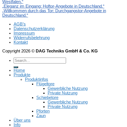
Westfalen.“
„Eleganz im Eingang: Hoftor-Angebote in Deutschland.“
„Willkommen durch das Tor: Durchgangstor-Angebote in
Deutschland.“
AGB’s
Datenschutzerklärung
Impressum
Widerrufsbelehrung
Kontakt
Copyright 2026 ©
DAG Techniks GmbH & Co. KG
Home
Produkte
Produktinfos
Flügeltore
Gewerbliche Nutzung
Private Nutzung
Schiebetore
Gewerbliche Nutzung
Private Nutzung
Pforten
Zaun
Über uns
Info