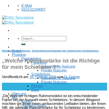
Skip
E-Mail
to
0151/11244007
content
Home
Elektrische Schiebetore
,
Sicherheitseinrichtungen bei elektrischen Schiebetoren
Produkte
Produktinfos
„Welche Rahmenstärke ist die Richtige
Flügeltore
für mein Schiebetor ?“
Gewerbliche Nutzung
Private Nutzung
Schiebetore
Veröffentlicht am
16. Februar 2024
von
D. Grüner
Gewerbliche Nutzung
Private Nutzung
16
Pforten
Feb.
Zaun
Über uns
„Die Wahl der richtigen Rahmenstärke ist ein entscheidender
Info
Faktor bei der Auswahl eines Schiebetors. In diesem Blogpost
Kosten
möchten wir Ihnen einen umfassenden Leitfaden bieten, der Ihnen
Häufige Fragen
hilft, die optimale Rahmenstärke für Ihr Schiebetor zu bestimmen.