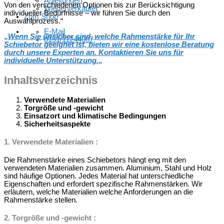
Anleitungen
Von den verschiedenen Optionen bis zur Berücksichtigung
Wiederverkäufer
individueller Bedürfnisse – wir führen Sie durch den
Zum Shop
Auswahlprozess.“
E-Mail
„
Wenn Sie unsicher sind, welche Rahmenstärke für Ihr
0151/11244007
Schiebetor geeignet ist, bieten wir eine kostenlose Beratung
durch unsere Experten an. Kontaktieren Sie uns für
individuelle Unterstützung.
„
Inhaltsverzeichnis
Verwendete Materialien
Torgröße und -gewicht
Einsatzort und klimatische Bedingungen
Sicherheitsaspekte
1.
Verwendete Materialien
:
Die Rahmenstärke eines Schiebetors hängt eng mit den
verwendeten Materialien zusammen. Aluminium, Stahl und Holz
sind häufige Optionen. Jedes Material hat unterschiedliche
Eigenschaften und erfordert spezifische Rahmenstärken. Wir
erläutern, welche Materialien welche Anforderungen an die
Rahmenstärke stellen.
2.
Torgröße und -gewicht
: