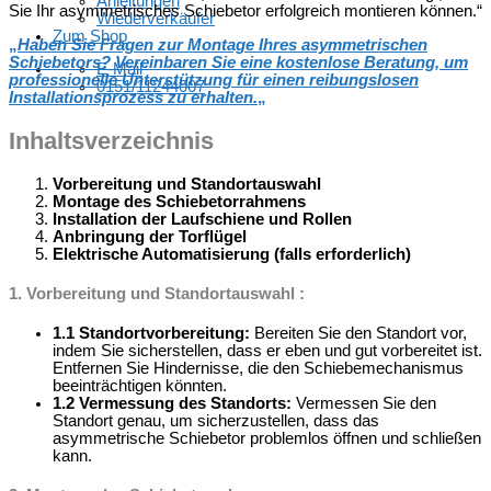
Anleitungen
Sie Ihr asymmetrisches Schiebetor erfolgreich montieren können.“
Wiederverkäufer
Zum Shop
„
Haben Sie Fragen zur Montage Ihres asymmetrischen
Schiebetors? Vereinbaren Sie eine kostenlose Beratung, um
E-Mail
professionelle Unterstützung für einen reibungslosen
0151/11244007
Installationsprozess zu erhalten.
„
Inhaltsverzeichnis
Vorbereitung und Standortauswahl
Montage des Schiebetorrahmens
Installation der Laufschiene und Rollen
Anbringung der Torflügel
Elektrische Automatisierung (falls erforderlich)
1. Vorbereitung und Standortauswahl :
1.1 Standortvorbereitung:
Bereiten Sie den Standort vor,
indem Sie sicherstellen, dass er eben und gut vorbereitet ist.
Entfernen Sie Hindernisse, die den Schiebemechanismus
beeinträchtigen könnten.
1.2 Vermessung des Standorts:
Vermessen Sie den
Standort genau, um sicherzustellen, dass das
asymmetrische Schiebetor problemlos öffnen und schließen
kann.