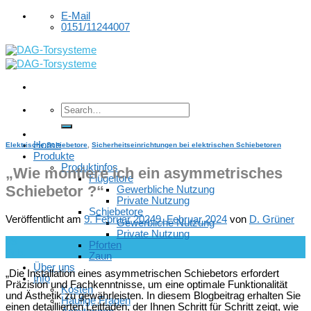
Skip
E-Mail
to
0151/11244007
content
Home
Elektrische Schiebetore
,
Sicherheitseinrichtungen bei elektrischen Schiebetoren
Produkte
Produktinfos
„Wie montiere ich ein asymmetrisches
Flügeltore
Schiebetor ?“
Gewerbliche Nutzung
Private Nutzung
Schiebetore
Veröffentlicht am
9. Februar 2024
9. Februar 2024
von
D. Grüner
Gewerbliche Nutzung
Private Nutzung
09
Pforten
Feb.
Zaun
Über uns
„Die Installation eines asymmetrischen Schiebetors erfordert
Info
Präzision und Fachkenntnisse, um eine optimale Funktionalität
Kosten
und Ästhetik zu gewährleisten. In diesem Blogbeitrag erhalten Sie
Häufige Fragen
einen detaillierten Leitfaden, der Ihnen Schritt für Schritt zeigt, wie