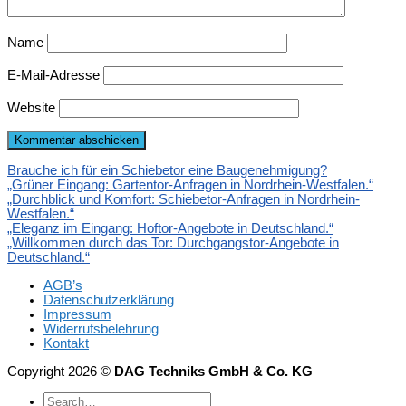
Name
E-Mail-Adresse
Website
Brauche ich für ein Schiebetor eine Baugenehmigung?
„Grüner Eingang: Gartentor-Anfragen in Nordrhein-Westfalen.“
„Durchblick und Komfort: Schiebetor-Anfragen in Nordrhein-
Westfalen.“
„Eleganz im Eingang: Hoftor-Angebote in Deutschland.“
„Willkommen durch das Tor: Durchgangstor-Angebote in
Deutschland.“
AGB’s
Datenschutzerklärung
Impressum
Widerrufsbelehrung
Kontakt
Copyright 2026 ©
DAG Techniks GmbH & Co. KG