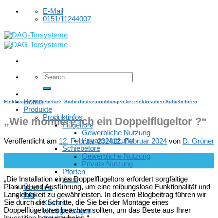
Skip
E-Mail
to
0151/11244007
content
Home
Elektrische Schiebetore
,
Sicherheitseinrichtungen bei elektrischen Schiebetoren
Produkte
Produktinfos
„Wie montiere ich ein Doppelflügeltor ?“
Flügeltore
Gewerbliche Nutzung
Private Nutzung
Veröffentlicht am
12. Februar 2024
12. Februar 2024
von
D. Grüner
Schiebetore
Gewerbliche Nutzung
12
Private Nutzung
Feb.
Pforten
„Die Installation eines Doppelflügeltors erfordert sorgfältige
Zaun
Planung und Ausführung, um eine reibungslose Funktionalität und
Über uns
Langlebigkeit zu gewährleisten. In diesem Blogbeitrag führen wir
Info
Sie durch die Schritte, die Sie bei der Montage eines
Kosten
Doppelflügeltores beachten sollten, um das Beste aus Ihrer
Häufige Fragen