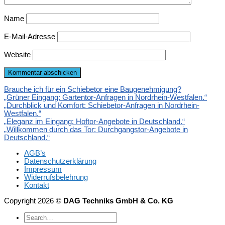
Name
E-Mail-Adresse
Website
Brauche ich für ein Schiebetor eine Baugenehmigung?
„Grüner Eingang: Gartentor-Anfragen in Nordrhein-Westfalen.“
„Durchblick und Komfort: Schiebetor-Anfragen in Nordrhein-
Westfalen.“
„Eleganz im Eingang: Hoftor-Angebote in Deutschland.“
„Willkommen durch das Tor: Durchgangstor-Angebote in
Deutschland.“
AGB’s
Datenschutzerklärung
Impressum
Widerrufsbelehrung
Kontakt
Copyright 2026 ©
DAG Techniks GmbH & Co. KG