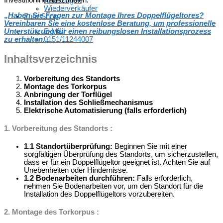
Investition herauszuholen.“
Anleitungen
Wiederverkäufer
„
Haben Sie Fragen zur Montage Ihres Doppelflügeltores?
Zum Shop
Vereinbaren Sie eine kostenlose Beratung, um professionelle
Unterstützung für einen reibungslosen Installationsprozess
E-Mail
zu erhalten.
„
0151/11244007
Inhaltsverzeichnis
Vorbereitung des Standorts
Montage des Torkorpus
Anbringung der Torflügel
Installation des Schließmechanismus
Elektrische Automatisierung (falls erforderlich)
1. Vorbereitung des Standorts :
1.1 Standortüberprüfung:
Beginnen Sie mit einer
sorgfältigen Überprüfung des Standorts, um sicherzustellen,
dass er für ein Doppelflügeltor geeignet ist. Achten Sie auf
Unebenheiten oder Hindernisse.
1.2 Bodenarbeiten durchführen:
Falls erforderlich,
nehmen Sie Bodenarbeiten vor, um den Standort für die
Installation des Doppelflügeltors vorzubereiten.
2. Montage des Torkorpus :