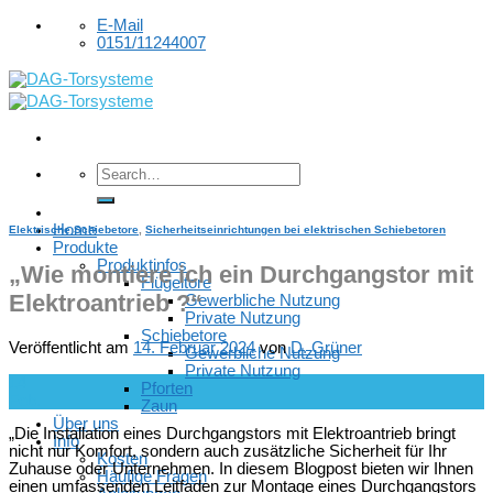
Skip
E-Mail
to
0151/11244007
content
Home
Elektrische Schiebetore
,
Sicherheitseinrichtungen bei elektrischen Schiebetoren
Produkte
Produktinfos
„Wie montiere ich ein Durchgangstor mit
Flügeltore
Elektroantrieb ?“
Gewerbliche Nutzung
Private Nutzung
Schiebetore
Veröffentlicht am
14. Februar 2024
von
D. Grüner
Gewerbliche Nutzung
Private Nutzung
14
Pforten
Feb.
Zaun
Über uns
„Die Installation eines Durchgangstors mit Elektroantrieb bringt
Info
nicht nur Komfort, sondern auch zusätzliche Sicherheit für Ihr
Kosten
Zuhause oder Unternehmen. In diesem Blogpost bieten wir Ihnen
Häufige Fragen
einen umfassenden Leitfaden zur Montage eines Durchgangstors