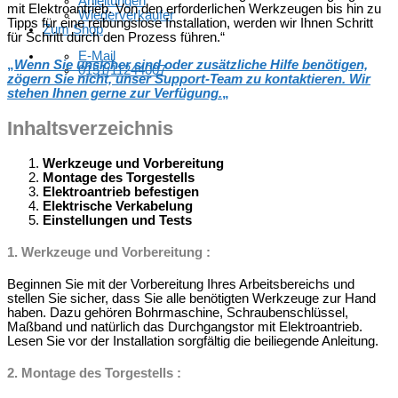
Anleitungen
mit Elektroantrieb. Von den erforderlichen Werkzeugen bis hin zu
Wiederverkäufer
Tipps für eine reibungslose Installation, werden wir Ihnen Schritt
Zum Shop
für Schritt durch den Prozess führen.“
E-Mail
„
Wenn Sie unsicher sind oder zusätzliche Hilfe benötigen,
0151/11244007
zögern Sie nicht, unser Support-Team zu kontaktieren. Wir
stehen Ihnen gerne zur Verfügung.
„
Inhaltsverzeichnis
Werkzeuge und Vorbereitung
Montage des Torgestells
Elektroantrieb befestigen
Elektrische Verkabelung
Einstellungen und Tests
1.
Werkzeuge und Vorbereitung
:
Beginnen Sie mit der Vorbereitung Ihres Arbeitsbereichs und
stellen Sie sicher, dass Sie alle benötigten Werkzeuge zur Hand
haben. Dazu gehören Bohrmaschine, Schraubenschlüssel,
Maßband und natürlich das Durchgangstor mit Elektroantrieb.
Lesen Sie vor der Installation sorgfältig die beiliegende Anleitung.
2.
Montage des Torgestells
: