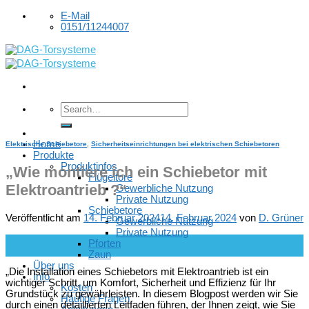
Skip
E-Mail
to
0151/11244007
content
Home
Elektrische Schiebetore
,
Sicherheitseinrichtungen bei elektrischen Schiebetoren
Produkte
Produktinfos
„Wie montiere ich ein Schiebetor mit
Flügeltore
Elektroantrieb ?“
Gewerbliche Nutzung
Private Nutzung
Schiebetore
Veröffentlicht am
14. Februar 2024
14. Februar 2024
von
D. Grüner
Gewerbliche Nutzung
Private Nutzung
14
Pforten
Feb.
Zaun
Über uns
„Die Installation eines Schiebetors mit Elektroantrieb ist ein
Info
wichtiger Schritt, um Komfort, Sicherheit und Effizienz für Ihr
Kosten
Grundstück zu gewährleisten. In diesem Blogpost werden wir Sie
Häufige Fragen
durch einen detaillierten Leitfaden führen, der Ihnen zeigt, wie Sie