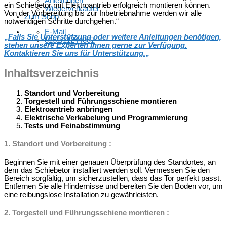
Anleitungen
ein Schiebetor mit Elektroantrieb erfolgreich montieren können.
Wiederverkäufer
Von der Vorbereitung bis zur Inbetriebnahme werden wir alle
Zum Shop
notwendigen Schritte durchgehen.“
E-Mail
„
Falls Sie Unterstützung oder weitere Anleitungen benötigen,
0151/11244007
stehen unsere Experten Ihnen gerne zur Verfügung.
Kontaktieren Sie uns für Unterstützung.
„
Inhaltsverzeichnis
Standort und Vorbereitung
Torgestell und Führungsschiene montieren
Elektroantrieb anbringen
Elektrische Verkabelung und Programmierung
Tests und Feinabstimmung
1.
Standort und Vorbereitung
:
Beginnen Sie mit einer genauen Überprüfung des Standortes, an
dem das Schiebetor installiert werden soll. Vermessen Sie den
Bereich sorgfältig, um sicherzustellen, dass das Tor perfekt passt.
Entfernen Sie alle Hindernisse und bereiten Sie den Boden vor, um
eine reibungslose Installation zu gewährleisten.
2.
Torgestell und Führungsschiene montieren
: