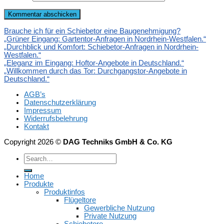
Brauche ich für ein Schiebetor eine Baugenehmigung?
„Grüner Eingang: Gartentor-Anfragen in Nordrhein-Westfalen.“
„Durchblick und Komfort: Schiebetor-Anfragen in Nordrhein-
Westfalen.“
„Eleganz im Eingang: Hoftor-Angebote in Deutschland.“
„Willkommen durch das Tor: Durchgangstor-Angebote in
Deutschland.“
AGB’s
Datenschutzerklärung
Impressum
Widerrufsbelehrung
Kontakt
Copyright 2026 ©
DAG Techniks GmbH & Co. KG
Home
Produkte
Produktinfos
Flügeltore
Gewerbliche Nutzung
Private Nutzung
Schiebetore